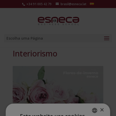
+34 91 005 42 79
brasil@esneca.lat
Escolha uma Página
Interiorismo
×