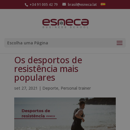
+34 91 005 42 79
brasil@esneca.lat
Escolha uma Página
Os desportos de
resistência mais
populares
set 27, 2021
|
Deporte
,
Personal trainer