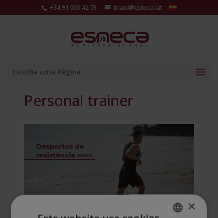
+34 91 005 42 79
brasil@esneca.lat
Escolha uma Página
Personal trainer
×