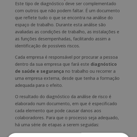
Este tipo de diagnóstico deve ser complementado
com outros que não podem faltar. É um documento
que reflete tudo o que se encontra na análise do
espaço de trabalho. Durante esta análise são
avaliadas as condições de trabalho, as instalações e
as funções desempenhadas, facilitando assim a
identificação de possíveis riscos.
Cada empresa é responsável por procurar a pessoa
dentro da sua empresa que fará este
diagnóstico
de saúde e segurança
no trabalho ou recorrer a
uma empresa externa, desde que tenha a formação
adequada para o efeito.
O resultado do diagnóstico da análise de risco é
elaborado num documento, em que é especificado
cada elemento que pode causar danos aos
colaboradores. Para que o processo seja adequado,
há uma série de etapas a serem seguidas:
Identificação dos perigos que existem em cada