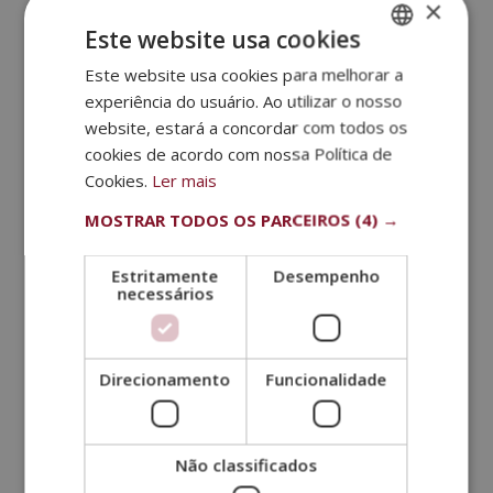
×
área da empresa e nas diferentes funções.
Este website usa cookies
Descubra os tipos de danos que podem surgir e
Este website usa cookies para melhorar a
SPANISH
quem são as pessoas que provavelmente sofrerão.
experiência do usuário. Ao utilizar o nosso
PORTUGUESE
Examinar e estudar os riscos para determinar as
website, estará a concordar com todos os
medidas de prevenção mais adequadas.
cookies de acordo com nossa Política de
Elaboração em documento de todas as
Cookies.
Ler mais
informações coletadas.
MOSTRAR TODOS OS PARCEIROS
(4) →
Planeamento das diretrizes que podem ser
colocadas em prática para reduzir ou eliminar
Estritamente
Desempenho
acidentes, ou doenças.
necessários
Modificação do diagnóstico sempre que surgirem
alterações.
Direcionamento
Funcionalidade
Para que serve a análise de riscos no
trabalho?
Ao atentar para os
elementos que influenciam a
segurança dos trabalhadores
e modificá-los para
Não classificados
evitar esses riscos ocupacionais, o empregador