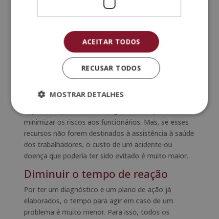
consegue um espaço de trabalho seguro, no qual os
seus funcionários confiam e não precisam se
preocupar com a sua saúde. Além deste benefício,
existem muitos outros igualmente importantes e
ACEITAR TODOS
que proporcionam uma grande melhoria no
desempenho, eficiência e competitividade do
RECUSAR TODOS
negócio. A seguir, mostramos-lhes.
Evite perdas desnecessárias
MOSTRAR DETALHES
É certo que a empresa deve investir uma parte do
orçamento para evitar o surgimento de problemas e
minimizar os riscos aos funcionários. Mas, se esses
recursos não forem destinados à assistência à saúde
dos trabalhadores, o custo de um acidente ou
doença que poderia ter sido evitado é muito maior.
Diminuir o tempo de reação
Por ter um diagnóstico e um plano de ação já
elaborados, o tempo para agir em caso de um
problema é muito menor. Para isso, todos os