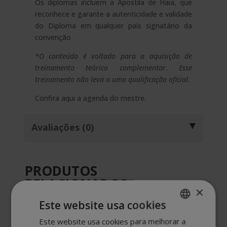
Os diplomas incluem a Apostila de Haia, que
reconhece e garante a autenticidade e validade
do Diploma em qualquer país signatário da
convenção
*O conteúdo é voltado para a aquisição de
treinamento teórico complementar. Esse
treinamento não leva a uma qualificação oficial.
Confira aqui a
agenda do mestre.
Avaliações (0)
PRODUTOS
RELACIONADOS
×
Este website usa cookies
Este website usa cookies para melhorar a
SPANISH