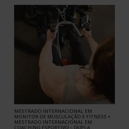
original
atual
era:
é:
2.976,00$.
744,00$.
MESTRADO INTERNACIONAL EM
MONITOR DE MUSCULAÇÃO E FITNESS +
MESTRADO INTERNACIONAL EM
COACHING ESPORTIVO – DUPLA