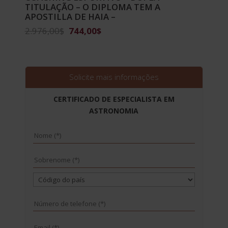
TITULAÇÃO – O DIPLOMA TEM A
APOSTILLA DE HAIA –
O
O
2.976,00
$
744,00
$
preço
preço
original
atual
era:
é:
2.976,00$.
744,00$.
Solicite mais informações
CERTIFICADO DE ESPECIALISTA EM
ASTRONOMIA