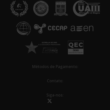
a
t
i
v
e
:
Métodos de Pagamento:
Contato:
Siga-nos: