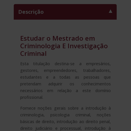
INVESTIGAÇÃO
Descrição
CRIMINAL
-
DIPLOMA
ACREDITADO
Estudar o Mestrado em
PELA
Criminologia E Investigação
APOSTILA
Criminal
DA
HAIA
Esta titulação destina-se a empresários,
-
gestores, empreendedores, trabalhadores,
quantidade
estudantes e a todas as pessoas que
pretendam adquirir os conhecimentos
necessários em relação a este domínio
profissional.
Fornece noções gerais sobre a introdução à
criminologia, psicologia criminal, noções
básicas de direito, introdução ao direito penal,
direito judiciário e processual, introdução à