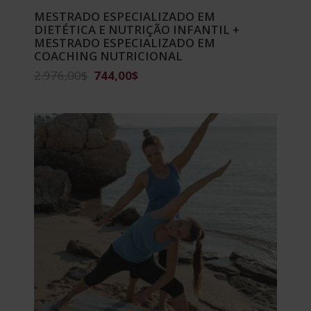
MESTRADO ESPECIALIZADO EM
DIETÉTICA E NUTRIÇÃO INFANTIL +
MESTRADO ESPECIALIZADO EM
COACHING NUTRICIONAL
O
O
2.976,00
$
744,00
$
preço
preço
original
atual
era:
é:
2.976,00$.
744,00$.