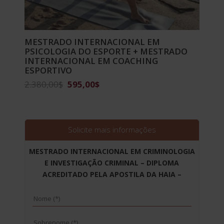
MESTRADO INTERNACIONAL EM
PSICOLOGIA DO ESPORTE + MESTRADO
INTERNACIONAL EM COACHING
ESPORTIVO
O
O
2.380,00
$
595,00
$
preço
preço
original
atual
era:
é:
2.380,00$.
595,00$.
Solicite mais informações
MESTRADO INTERNACIONAL EM CRIMINOLOGIA
E INVESTIGAÇÃO CRIMINAL – DIPLOMA
ACREDITADO PELA APOSTILA DA HAIA –