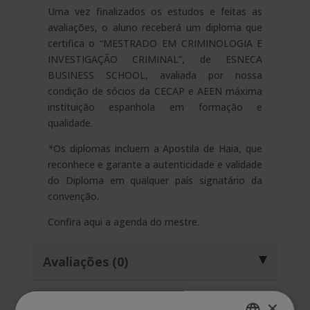
Uma vez finalizados os estudos e feitas as
avaliações, o aluno receberá um diploma que
certifica o “MESTRADO EM CRIMINOLOGIA E
INVESTIGAÇÃO CRIMINAL”, de ESNECA
BUSINESS SCHOOL, avaliada por nossa
condição de sócios da CECAP e AEEN máxima
instituição espanhola em formação e
qualidade.
*
Os diplomas incluem a Apostila de Haia, que
reconhece e garante a autenticidade e validade
do Diploma em qualquer país signatário da
convenção.
Confira aqui a
agenda do mestre.
Avaliações (0)
×