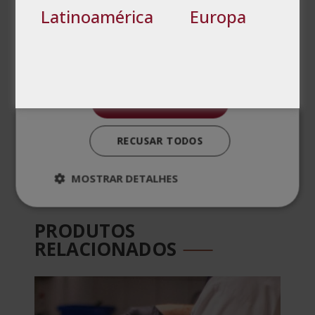
formação e qualidade.
Latinoamérica
Europa
Os diplomas são certificados pela Apostila
Não classificados
de Haia, por meio da qual a autenticidadee
validade do Diploma é reconhecida e
garantida em qualquer país signatário
doconvênio.
ACEITAR TODOS
Confira aqui a
agenda do mestre.
RECUSAR TODOS
Avaliações (0)
MOSTRAR DETALHES
PRODUTOS
RELACIONADOS