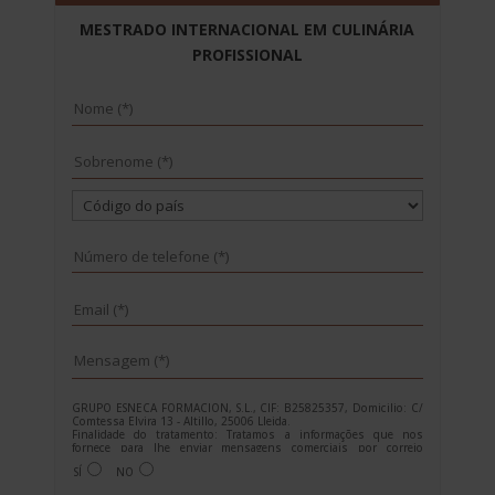
MESTRADO INTERNACIONAL EM CULINÁRIA
PROFISSIONAL
GRUPO ESNECA FORMACION, S.L., CIF: B25825357, Domicilio: C/
Comtessa Elvira 13 - Altillo, 25006 Lleida.
Finalidade do tratamento: Tratamos a informações que nos
fornece para lhe enviar mensagens comerciais por correio
electrónico de tipo comercial relacionadas com os produtos
SÍ
NO
oferecidos e outros produtos que possam ser do seu interesse.
Legitimação do tratamento: Consentimento do interessado.