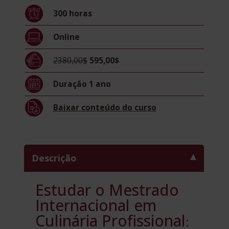
quantidade
300
horas
Online
2380,00$
595,00$
Duração
1 ano
Baixar
conteúdo do curso
Descrição
Estudar o Mestrado
Internacional em
Culinária Profissional
: