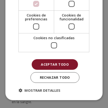
Fortalece el corazón
Cookies de
Cookies de
Otro de los
beneficios de la kombucha
es que
preferencias
funcionalidad
reduce los niveles de colesterol malo y aumenta los
del bueno en un mes. Incluso, disminuye la oxidación
del colesterol que lo transforma en amenaza.
Cookies no clasificadas
Mejora el metabolismo de los
azúcares
La diabetes afecta a más de 300 millones de
personas en todo el mundo. Un estudio en ratas
ACEPTAR TODO
diabéticas encontró que la kombucha ralentizó la
digestión de los carbohidratos, lo que redujo los
niveles de azúcar en la sangre.
RECHAZAR TODO
Es probable que la kombucha hecha de té verde sea
MOSTRAR DETALLES
aún más beneficiosa, ya que se ha demostrado que
la infusión en sí misma reduce los niveles de azúcar
en la sangre.