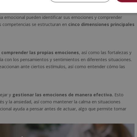
gencia emocional
ncia emocional pueden identificar sus emociones y comprender
tas competencias se estructuran en
cinco dimensiones principales
y comprender las propias emociones
, así como las fortalezas y
nía con los pensamientos y sentimientos en diferentes situaciones.
reaccionan ante ciertos estímulos, así como entender cómo las
ejar y
gestionar las emociones de manera efectiva.
Esto
trés y la ansiedad, así como mantener la calma en situaciones
ocional ayuda a pensar antes de actuar, algo que permite tomar