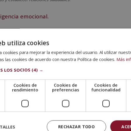
ligencia emocional.
mocional?
eb utiliza cookies
emocional
 cookies para mejorar la experiencia del usuario. Al utilizar nuest
mpetencias que pueden desarrollarse a lo largo de la vida. Entre las
s las cookies de acuerdo con nuestra Política de cookies.
Más in
S LOS SOCIOS
(4) →
as y ajenas
, lo que permite comprender mejor las reacciones
Cookies de
Cookies de
Cookies de
e
rendimiento
preferencias
funcionalidad
ecialmente en situaciones de presión o conflicto.
cilita expresar sentimientos y escuchar activamente a los demás.
s
, basada en la empatía, la cooperación y el respeto.
nestar personal como el rendimiento en ámbitos profesionales y
TALLES
RECHAZAR TODO
ACE