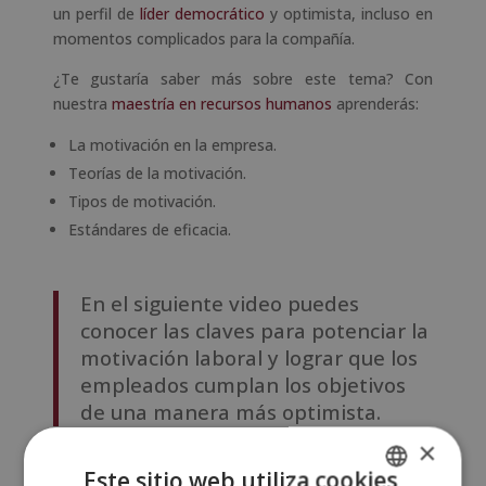
un perfil de
líder democrático
y optimista, incluso en
momentos complicados para la compañía.
¿Te gustaría saber más sobre este tema? Con
nuestra
maestría en recursos humanos
aprenderás:
La motivación en la empresa.
Teorías de la motivación.
Tipos de motivación.
Estándares de eficacia.
En el siguiente video puedes
conocer las claves para potenciar la
motivación laboral y lograr que los
empleados cumplan los objetivos
de una manera más optimista.
×
Este sitio web utiliza cookies