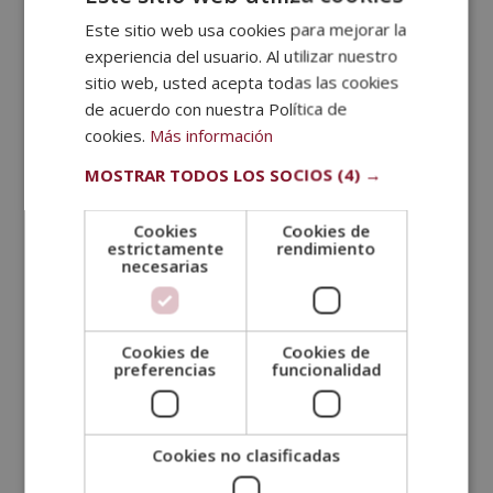
Este sitio web usa cookies para mejorar la
SPANISH
experiencia del usuario. Al utilizar nuestro
PORTUGUESE
sitio web, usted acepta todas las cookies
de acuerdo con nuestra Política de
cookies.
Más información
MOSTRAR TODOS LOS SOCIOS
(4) →
Convive con tu equipo de trabajo
Cookies
Cookies de
estrictamente
rendimiento
Lo mejor que puedes hacer para potenciar tu
necesarias
inteligencia emocional es
convivir más con la
gente de la oficina
. Quienes tienen una inteligencia
emocional alta suelen
conversar de forma más
Cookies de
Cookies de
eficiente
, no solo porque saben comunicarse, sino
preferencias
funcionalidad
porque también saben qué preguntar y se interesan
genuinamente en lo que los/as otros/as dicen.
Así que, si te sientes presionado o fuera de lugar en
Cookies no clasificadas
cualquier conversación, observa qué es lo que genera