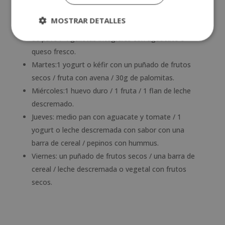
colaciones saludables
te ayudan a rendir mejor en
tu día.
MOSTRAR DETALLES
Lunes: 1 fruta / medio pan con aguacate o jamón
de pavo / 4 galletas integrales con aguacate o
queso fresco.
Martes:1 yogurt o kéfir con un puñado de frutos
secos / fruta con avena / 30g de palomitas.
Miércoles:1 huevo duro / 1 fruta / 1 flan de leche
descremado.
Jueves: medio pan con aguacate y tomate / 1
yogurt o leche descremada con sabor con una
barra de cereal / pepinos con hummus.
Viernes: un puñado de frutos secos / una barra de
cereal / leche descremada o vegetal con frutos
secos.