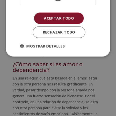
mental puede ser una gran ayuda para que nos
proporcione una serie de herramientas con las que
podamos, poco a poco, superar esta necesidad
ACEPTAR TODO
emocional. Los psicólogos utilizan varias técnicas
para ayudar a personas que están en una relación de
dependencia. Por ejemplo, trabajan variables
RECHAZAR TODO
intrapsicológicas como reforzar la autoestima,
optimizar los recursos emocionales, habilidades
MOSTRAR DETALLES
sociales o la restructuración cognitiva para mejorar
la situación de
dependencia emocional
.
¿Cómo saber si es amor o
dependencia?
En una relación que está basada en el amor, estar
con la otra persona nos resulta gratificante. En
verdad, pasar tiempo con la persona amada nos
genera una fuerte sensación de bienestar. Por el
contrario, en una relación de dependencia, se está
con otra persona para evitar la soledad y los
sentimientos de vacío emocional. Básicamente, la