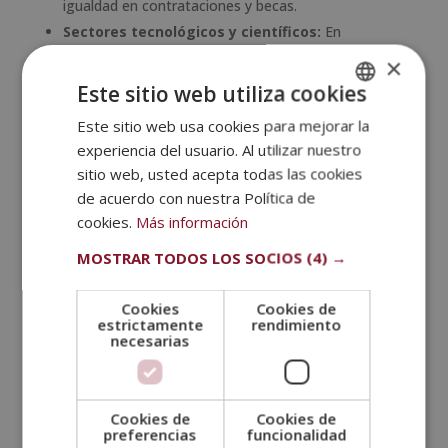
igualdad en contrataciones y becas.
Sectores tecnológicos y científicos:
En
espacios donde las mujeres han estado
×
subrepresentadas, estas medidas buscan generar
Este sitio web utiliza cookies
condiciones de mayor equidad.
Este sitio web usa cookies para mejorar la
SPANISH
experiencia del usuario. Al utilizar nuestro
Importancia de las cuotas de género
PORTUGUESE
sitio web, usted acepta todas las cookies
Las cuotas no solo
aumentan la presencia
de acuerdo con nuestra Política de
femenina en espacios
históricamente dominados
por hombres, sino que también generan un impacto
cookies.
Más información
positivo en la toma de decisiones. Diversos estudios
MOSTRAR TODOS LOS SOCIOS
(4) →
han demostrado que la diversidad de género en
equipos de trabajo
mejora la innovación, la
Cookies
Cookies de
productividad y la rentabilidad
. En la política, la
estrictamente
rendimiento
participación equitativa de mujeres contribuye a que
necesarias
se
impulsen leyes y políticas públicas
que
aborden las necesidades de toda la población, no
solo de una parte.
Cookies de
Cookies de
preferencias
funcionalidad