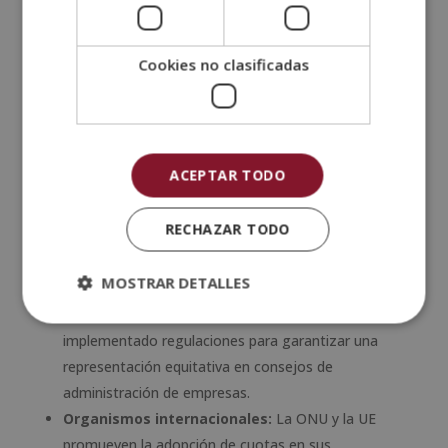
Te puede interesar:
Cookies no clasificadas
¿Cómo es una formación en igualdad de género?
¿En dónde se aplican?
Las cuotas de género han sido implementadas en
ACEPTAR TODO
diversos países con distintos grados de éxito.
Algunos ejemplos incluyen:
RECHAZAR TODO
América Latina:
Países como Argentina, México
y Colombia han adoptado cuotas en sus sistemas
MOSTRAR DETALLES
electorales y corporativos.
Europa:
Alemania, Noruega y Francia han
implementado regulaciones para garantizar una
representación equitativa en consejos de
administración de empresas.
Organismos internacionales:
La ONU y la UE
promueven la adopción de cuotas en sus