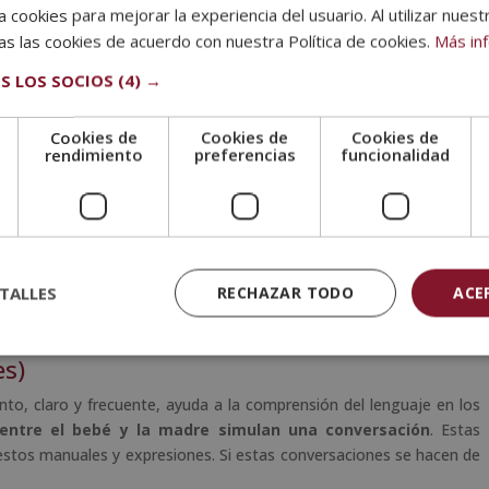
 cookies para mejorar la experiencia del usuario. Al utilizar nuest
s las cookies de acuerdo con nuestra Política de cookies.
Más in
S LOS SOCIOS
(4) →
sarrollo físico y mental en la infancia.
Cookies de
Cookies de
Cookies de
e
rendimiento
preferencias
funcionalidad
rrollo físico y mental
lenguaje infantil?
da niño y niña lo hace de forma diferente
. Es decir, cada uno
lo tanto, no pasa nada si algunos pequeños dicen pocas palabras al
TALLES
RECHAZAR TODO
ACE
niñas y niños que caminan a los 10 meses y otros al año y medio.
je se hace en diferentes etapas. Veámoslas:
es)
lento, claro y frecuente, ayuda a la comprensión del lenguaje en los
 entre el bebé y la madre simulan una conversación
. Estas
tos manuales y expresiones. Si estas conversaciones se hacen de