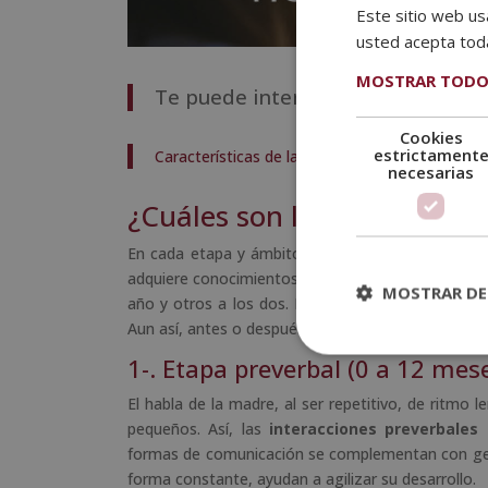
Este sitio web usa
usted acepta toda
MOSTRAR TODO
Te puede interesar:
Etapas del de
Cookies
estrictament
Características de la infancia: 6 etapas de desa
necesarias
¿Cuáles son las etapas del 
En cada etapa y ámbito del desarrollo infantil,
ca
adquiere conocimientos a un ritmo diferente. Por 
MOSTRAR DE
año y otros a los dos. Lo mismo sucede con las 
Aun así, antes o después, el desarrollo del lengua
1-. Etapa preverbal (0 a 12 mes
El habla de la madre, al ser repetitivo, de ritmo 
pequeños. Así, las
interacciones preverbales
formas de comunicación se complementan con ges
forma constante, ayudan a agilizar su desarrollo.