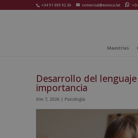
+34 91 005 92 36
comercial@esneca.lat
+34 
Maestrías
Desarrollo del lenguaje 
importancia
Ene 7, 2026
|
Psicología