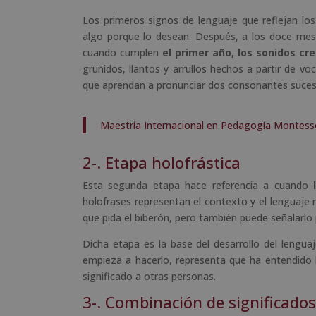
Los primeros signos de lenguaje que reflejan l
algo porque lo desean. Después, a los doce meses
cuando cumplen
el primer año, los sonidos cr
gruñidos, llantos y arrullos hechos a partir de vo
que aprendan a pronunciar dos consonantes sucesiv
Maestría Internacional en Pedagogía Montessor
2-. Etapa holofrástica
Esta segunda etapa hace referencia a cuando
l
holofrases representan el contexto y el lenguaje 
que pida el biberón, pero también puede señalarlo 
Dicha etapa es la base del desarrollo del lenguaj
empieza a hacerlo, representa que ha entendido la
significado a otras personas.
3-. Combinación de significados