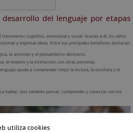
 desarrollo del lenguaje por etapas
el crecimiento cognitivo, emocional y social. Gracias a él, los niños
zonar y expresar ideas. Entre sus principales beneficios destacan:
gica, la atención y el pensamiento abstracto.
a, el respeto y la interacción con otras personas.
lenguaje ayuda a comprender mejor la lectura, la escritura y el
ica hablar, sino también pensar, comprender y conectar con los
eb utiliza cookies