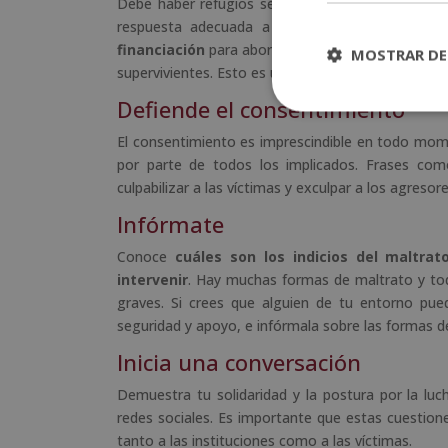
Debe haber refugios seguros, líneas de atención
respuesta adecuada a la situación de las muj
financiación
para abordar la violencia contra las m
MOSTRAR DE
supervivientes. Esto es una forma de evitar la viol
Defiende el consentimiento
El consentimiento es imprescindible en todo mome
por parte de todos los implicados. Frases com
culpabilizar a las víctimas y exculpar a los agreso
Infórmate
Conoce
cuáles son los indicios del maltra
intervenir
. Hay muchas formas de maltrato y toda
graves. Si crees que alguien de tu entorno pue
seguridad y apoyo, e infórmala sobre las formas de
Inicia una conversación
Demuestra tu solidaridad y la postura por la luc
redes sociales. Es importante que estas cuestione
tanto a las instituciones como a las víctimas.