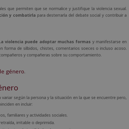
les que permiten que se normalice y justifique la violencia sexual.
ción y combatirla
para desterrarla del debate social y contribuir a
La violencia puede adoptar muchas formas
y manifestarse en
en forma de silbidos, chistes, comentarios soeces o incluso acoso.
s compañeros y compañeras sobre su comportamiento.
 de género
.
énero
variar según la persona y la situación en la que se encuentre pero,
nciden en incluir:
os, familiares y actividades sociales.
etraída, irritable o deprimida.