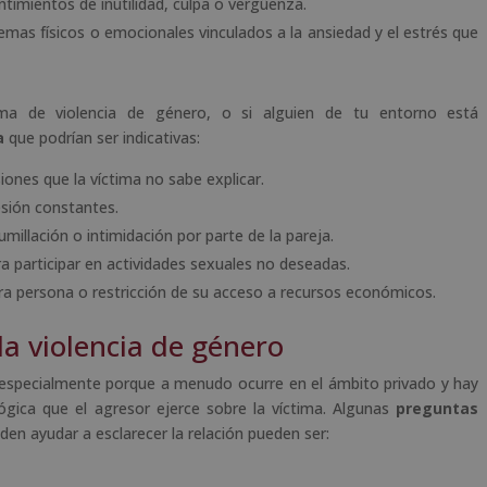
timientos de inutilidad, culpa o vergüenza.
emas físicos o emocionales vinculados a la ansiedad y el estrés que
ima de violencia de género, o si alguien de tu entorno está
a
que podrían ser indicativas:
iones que la víctima no sabe explicar.
esión constantes.
umillación o intimidación por parte de la pareja.
ra participar en actividades sexuales no deseadas.
otra persona o restricción de su acceso a recursos económicos.
la violencia de género
il, especialmente porque a menudo ocurre en el ámbito privado y hay
ógica que el agresor ejerce sobre la víctima. Algunas
preguntas
en ayudar a esclarecer la relación pueden ser: