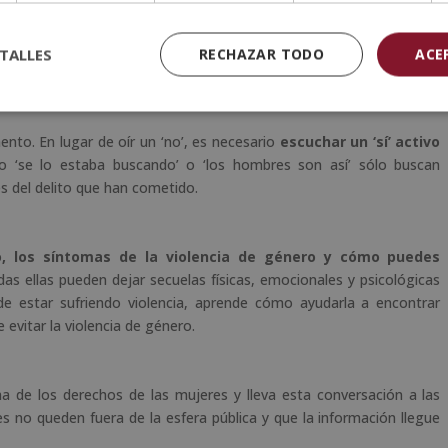
 telefónica, asesoramiento y personal de apoyo que sepa dar una
eres que han sufrido maltrato. Pide
subsanar las brechas de
ujeres y las niñas y que se garanticen los servicios esenciales a las
TALLES
RECHAZAR TODO
ACE
encia de género básica.
nto. En lugar de oír un ‘no’, es necesario
escuchar un ‘sí’ activo
o ‘se lo estaba buscando’ o ‘los hombres son así’ sólo buscan
res del delito que han cometido.
to, los síntomas de la violencia de género y cómo puedes
s ellas pueden dejar secuelas físicas, emocionales y psicológicas
de estar sufriendo violencia, aprende cómo ayudarla a encontrar
 evitar la violencia de género.
ha de los derechos de las mujeres y lleva esta conversación a las
s no queden fuera de la esfera pública y que la información llegue