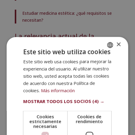
Estudiar medicina estética: ¿qué requisitos se
necesitan?
La relevancia actual de la
medicina estética en la sociedad
×
Este sitio web utiliza cookies
En la actualidad, la medicina estética ha dejado de
ser un lujo para convertirse en una
herramienta de
Este sitio web usa cookies para mejorar la
SPANISH
bienestar
y confianza personal. La creciente
experiencia del usuario. Al utilizar nuestro
PORTUGUESE
demanda de tratamientos mínimamente invasivos
sitio web, usted acepta todas las cookies
refleja un cambio cultural donde la estética se asocia
de acuerdo con nuestra Política de
con salud, autoestima y calidad de vida.
cookies.
Más información
Este contexto ha generado una necesidad creciente
MOSTRAR TODOS LOS SOCIOS
(4) →
de profesionales altamente cualificados. Comprender
la historia de la medicina estética permite a los
Cookies
Cookies de
futuros especialistas aplicar técnicas y entender el
estrictamente
rendimiento
necesarias
impacto social de su trabajo.