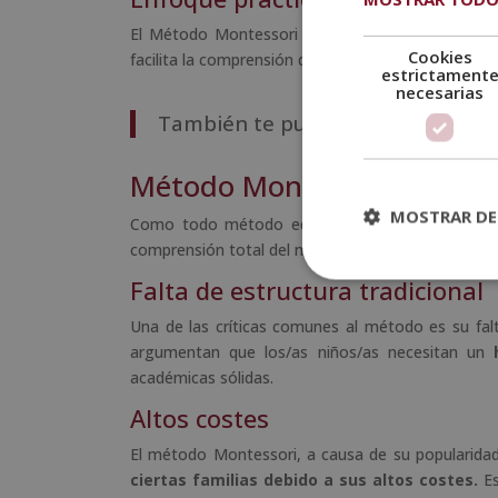
El Método Montessori se basa en
el aprendiza
Cookies
facilita la comprensión de conceptos abstractos y e
estrictament
necesarias
También te puede interesar:
¿En 
Método Montessori: desven
MOSTRAR DE
Como todo método educativo, también hay
de
comprensión total del método. Así pues, veamos c
Falta de estructura tradicional
Una de las críticas comunes al método es su falt
argumentan que los/as niños/as necesitan un
académicas sólidas.
Altos costes
El método Montessori, a causa de su popularida
ciertas familias debido a sus altos costes.
Es