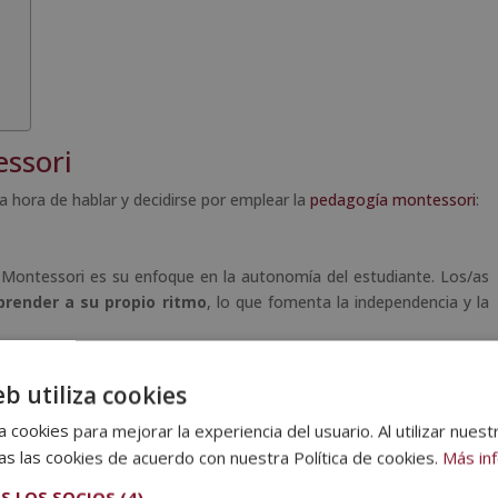
ssori
 hora de hablar y decidirse por emplear la
pedagogía montessori
:
Montessori es su enfoque en la autonomía del estudiante. Los/as
prender a su propio ritmo
, lo que fomenta la independencia y la
eb utiliza cookies
i reconoce esta singularidad. Los/as
pedagogos/as Montessori
as necesidades de cada alumno/a
, lo que permite un desarrollo
 cookies para mejorar la experiencia del usuario. Al utilizar nuest
s las cookies de acuerdo con nuestra Política de cookies.
Más in
S LOS SOCIOS
(4) →