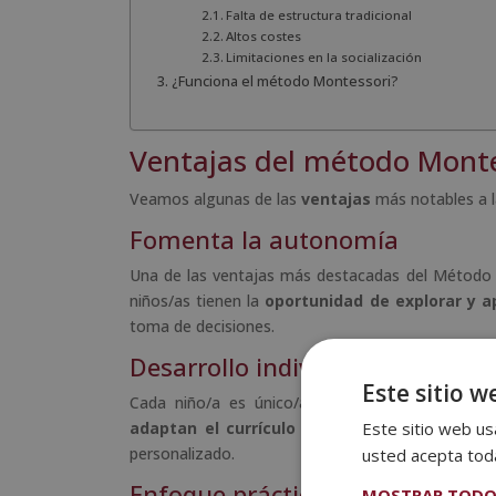
Falta de estructura tradicional
Altos costes
Limitaciones en la socialización
¿Funciona el método Montessori?
Ventajas del método Monte
Veamos algunas de las
ventajas
más notables a la
Fomenta la autonomía
Una de las ventajas más destacadas del Método 
niños/as tienen la
oportunidad de explorar y a
toma de decisiones.
Desarrollo individualizado
Este sitio w
Cada niño/a es único/a y el Método Montessor
adaptan el currículo y las actividades a l
Este sitio web usa
personalizado.
usted acepta toda
Enfoque práctico
MOSTRAR TODO