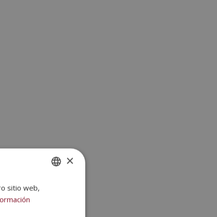
×
ro sitio web,
SPANISH
formación
PORTUGUESE