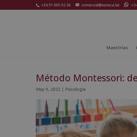
+34 91 005 92 36
comercial@esneca.lat
+34 
Maestrías
Método Montessori: des
May 9, 2022
|
Psicología