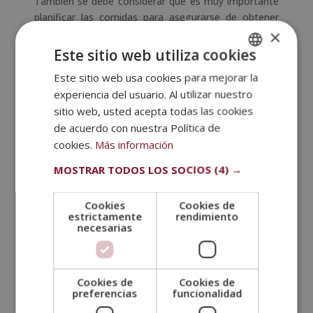
También se debe considerar que es muy importante
planificar las comidas para asegurarse de obtener
×
una variedad de nutrientes esenciales para el
crecimiento muscular. Aquí se puede incluir proteínas
Este sitio web utiliza cookies
de alta calidad, carbohidratos complejos, grasas
Este sitio web usa cookies para mejorar la
SPANISH
saludables, vitaminas y minerales.
experiencia del usuario. Al utilizar nuestro
PORTUGUESE
A continuación, detallamos de dónde se podría
sitio web, usted acepta todas las cookies
obtener dichos nutrientes:
de acuerdo con nuestra Política de
cookies.
Más información
Proteínas vegetales
MOSTRAR TODOS LOS SOCIOS
(4) →
Para fuentes de proteínas vegetales se puede incluir
legumbres
como lentejas, garbanzos o frijoles y
tofu, tempeh, seitán, edamame, nueces y semillas.
Cookies
Cookies de
estrictamente
rendimiento
Cereales integrales
necesarias
Los carbohidratos provenientes de cereales
integrales como
arroz integral, quinoa, cuscús
Cookies de
Cookies de
integral, avena
, trigo sarraceno o pasta integral.
preferencias
funcionalidad
Éstos proporcionan energía para el entrenamiento y