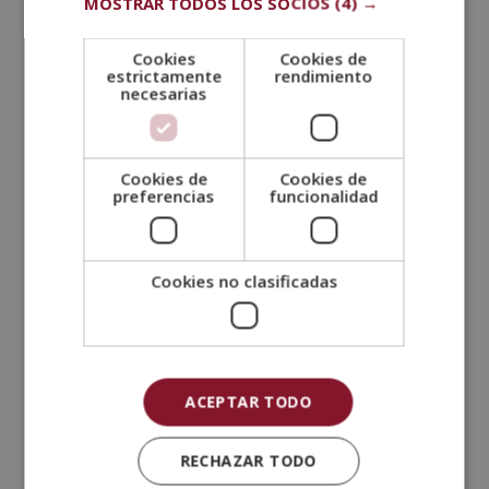
MOSTRAR TODOS LOS SOCIOS
(4) →
vivencias y aprendizajes
para la habituación al
entorno. Por ello, se puede decir que se trabajan
algunos procesos cognitivos a través del desarrollo
Cookies
Cookies de
estrictamente
rendimiento
psicomotor, como los siguientes:
necesarias
Atención
: Este proceso cognitivo, conocido
también como la concentración, tiene una parte
Cookies de
Cookies de
afectiva, ya que depende de las emociones que
preferencias
funcionalidad
haya experimentado la persona con lo observado.
Este nivel es lo primero que afecta el rendimiento
escolar.
Cookies no clasificadas
Memoria
: Capacidad para recordar lo aprendido.
Imitación
: Es la habilidad para aprender y
reproducir conductas. Con ella se involucran
aspectos cognitivos, afectivos y conductuales.
ACEPTAR TODO
Conceptualización
: Es el proceso para identificar
y determinar una serie de aspectos relevantes con
RECHAZAR TODO
el fin de diferenciar entre varios objetos.