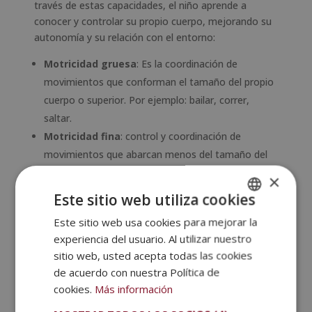
través de estas capacidades, el niño aprende a
conocer y controlar su propio cuerpo, mejorando su
autonomía y su relación con el entorno:
Motricidad gruesa
: Es la coordinación de
movimientos que conforman el tamaño del propio
cuerpo o superior. Por ejemplo: bailar, correr,
saltar.
Motricidad fina
: control y coordinación de
movimientos que abarcan menos del tamaño del
propio cuerpo; compromete las partes finas del
×
cuerpo como las manos o los dedos. Se centra en
Este sitio web utiliza cookies
movimientos realizados con partes concretas:
Este sitio web usa cookies para mejorar la
SPANISH
colorear, escribir, dibujar.
experiencia del usuario. Al utilizar nuestro
PORTUGUESE
sitio web, usted acepta todas las cookies
Nivel cognitivo
de acuerdo con nuestra Política de
Con la psicomotricidad también se desarrollan
cookies.
Más información
competencias a través de la
obtención de