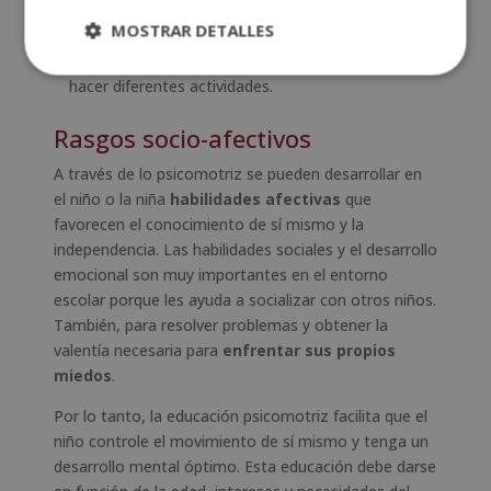
Resolución de conflictos
.
MOSTRAR DETALLES
Creatividad
: Es la competencia que tiene el
pequeño de usar su capacidad imaginativa para
hacer diferentes actividades.
Rasgos socio-afectivos
A través de lo psicomotriz se pueden desarrollar en
el niño o la niña
habilidades afectivas
que
favorecen el conocimiento de sí mismo y la
independencia. Las habilidades sociales y el desarrollo
emocional son muy importantes en el entorno
escolar porque les ayuda a socializar con otros niños.
También, para resolver problemas y obtener la
valentía necesaria para
enfrentar sus propios
miedos
.
Por lo tanto, la educación psicomotriz facilita que el
niño controle el movimiento de sí mismo y tenga un
desarrollo mental óptimo. Esta educación debe darse