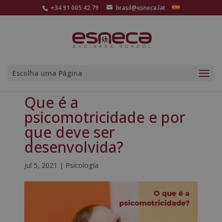
+34 91 005 42 79
brasil@esneca.lat
Escolha uma Página
Que é a
psicomotricidade e por
que deve ser
desenvolvida?
jul 5, 2021
|
Psicología