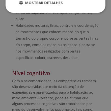
MOSTRAR DETALHES
movimentos que compõem o tamanho do próprio
corpo ou superior. Por exemplo: dançar, correr,
pular.
Habilidades motoras finas: controle e coordenação
de movimentos que cobrem menos do que o
tamanho do próprio corpo, envolve as partes finas
do corpo, como as mãos ou os dedos. Centra-se
nos movimentos realizados com partes
específicas: colorir, escrever, desenhar.
Nível cognitivo
Com a psicomotricidade, as competências também
são desenvolvidas por meio da obtenção de
experiências e aprendizados para a habituação ao
meio ambiente. Portanto, pode-se afirmar que
alguns processos cognitivos são trabalhados por
meio do desenvolvimento psicomotor, tais como: