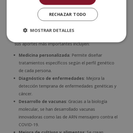
molecular?
RECHAZAR TODO
¿Por qué es importante lo que estudia la
biología molecular?
MOSTRAR DETALLES
La biología molecular ha revolucionado la medicina,
la biotecnología y la ciencia en general. Algunos de
sus aportes más importantes incluyen:
Medicina personalizada
: Permite diseñar
tratamientos específicos según el perfil genético
de cada persona.
Diagnóstico de enfermedades
: Mejora la
detección temprana de enfermedades genéticas y
cáncer.
Desarrollo de vacunas
: Gracias a la biología
molecular, se han desarrollado vacunas
innovadoras como las de ARN mensajero contra el
COVID-19.
Mejora de cultivos y alimentos
: Se crean