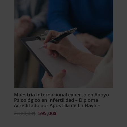
Maestría Internacional experto en Apoyo
Psicológico en Infertilidad – Diploma
Acreditado por Apostilla de La Haya –
El
El
2.380,00
$
595,00
$
precio
precio
original
actual