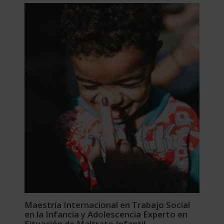
era:
es:
2.380,00$.
595,00$.
Maestría Internacional en Trabajo Social
en la Infancia y Adolescencia Experto en
Situación de Maltrato Infantil