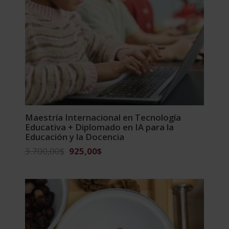
Maestría Internacional en Tecnología
Educativa + Diplomado en IA para la
Educación y la Docencia
El
El
3.700,00
$
925,00
$
precio
precio
original
actual
era:
es:
3.700,00$.
925,00$.