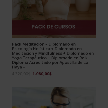
Pack Meditación – Diplomado en
Psicología Holística + Diplomado en
Meditación y Mindfulness + Diplomado en
Yoga Terapéutico + Diplomado en Reiki-
Diploma Acreditado por Apostilla de La
Haya –
El
El
4.320,00
$
1.080,00
$
precio
precio
original
actual
era:
es:
4.320,00$.
1.080,00$.