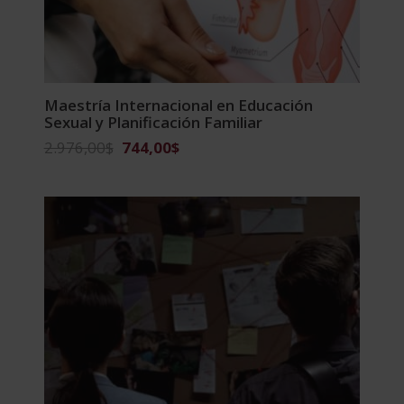
Maestría Internacional en Educación
Sexual y Planificación Familiar
El
El
2.976,00
$
744,00
$
precio
precio
original
actual
era:
es:
2.976,00$.
744,00$.