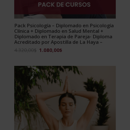
Pack Psicología – Diplomado en Psicología
Clínica + Diplomado en Salud Mental +
Diplomado en Terapia de Pareja- Diploma
Acreditado por Apostilla de La Haya –
El
El
4.320,00
$
1.080,00
$
precio
precio
original
actual
era:
es:
4.320,00$.
1.080,00$.