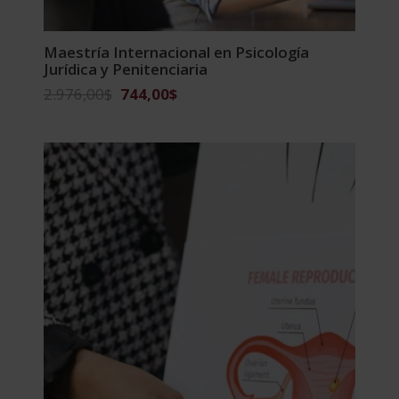
Maestría Internacional en Psicología
Jurídica y Penitenciaria
El
El
2.976,00
$
744,00
$
precio
precio
original
actual
era:
es:
2.976,00$.
744,00$.