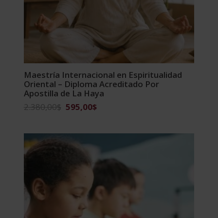
Maestría Internacional en Espiritualidad
Oriental – Diploma Acreditado Por
Apostilla de La Haya
El
El
2.380,00
$
595,00
$
precio
precio
original
actual
era:
es:
2.380,00$.
595,00$.