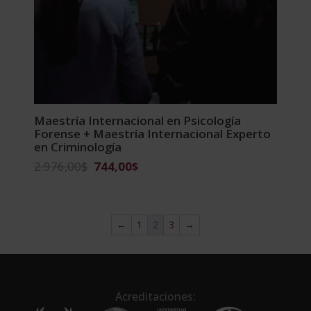
Maestría Internacional en Psicología
Forense + Maestría Internacional Experto
en Criminología
El
El
2.976,00
$
744,00
$
precio
precio
original
actual
era:
es:
←
1
2
3
→
2.976,00$.
744,00$.
Acreditaciones: