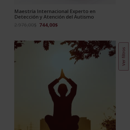
Maestría Internacional Experto en
Detección y Atención del Autismo
El
El
2.976,00
$
744,00
$
precio
precio
original
actual
era:
es:
Ver filtros
2.976,00$.
744,00$.