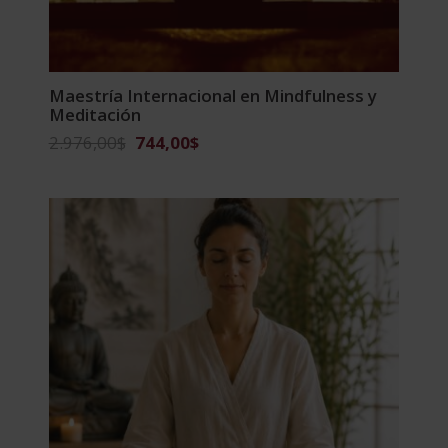
Maestría Internacional en Mindfulness y
Meditación
El
El
2.976,00
$
744,00
$
precio
precio
original
actual
era:
es:
2.976,00$.
744,00$.