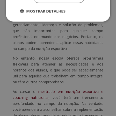
contexto de uma empresa ou organização esportiva.
MOSTRAR DETALHES
Além disso, uma
escola de negócios
pode se
concentrar em habilidades práticas, como
gerenciamento, liderança e solução de problemas,
que são importantes para qualquer campo
profissional no mundo dos negócios. Portanto, os
alunos podem aprender a aplicar essas habilidades
no campo da nutrição esportiva.
No entanto, nossa escola oferece
programas
flexíveis
para atender às necessidades e aos
horários dos alunos, o que pode ser especialmente
útil para aqueles que trabalham em tempo integral
ou têm outros compromissos.
Ao cursar o
mestrado em nutrição esportiva e
coaching nutricional
, você terá um treinamento
aprofundado no campo da nutrição. Na verdade,
você aprenderá a aconselhar sobre a implementação
de planos alimentares de acordo com o treinamento