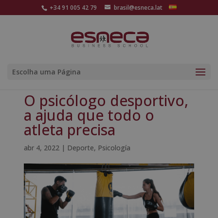
+34 91 005 42 79
brasil@esneca.lat
Escolha uma Página
O psicólogo desportivo,
a ajuda que todo o
atleta precisa
abr 4, 2022
|
Deporte
,
Psicología