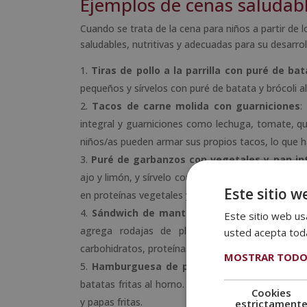
Ejemplos de cenas saludabl
Cuando se trata de la cena para niños a partir de 
saludables, nutritivas y adecuadas para su desarrol
Tiras de pollo a la parrilla con puré de bat
pequeños y sírvelos con puré de batata y brócoli al
Tacos de carne molida con guarniciones
:
integral y guarniciones como lechuga, tomate, q
niños/as pueden armar sus propios tacos, lo que ha
Puré de garbanzos con vegetales y pan in
ajo y limón, y sírvelo con palitos de zanahoria, pe
Este sitio w
en proteínas vegetales y fibra.
Sándwich de mantequilla de maní y pláta
Este sitio web usa
agrega rodajas de plátano. Esta opción es 
usted acepta toda
carbohidratos, proteínas y grasas saludables.
MOSTRAR TODO
Hamburguesa de pavo con batatas fritas 
batatas fritas al horno. Esta cena es una alterna
Cookies
y papas fritas.
estrictament