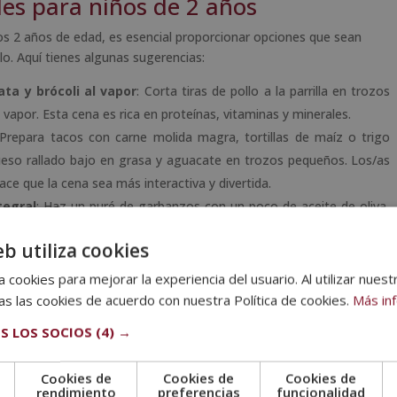
es para niños de 2 años
los 2 años de edad, es esencial proporcionar opciones que sean
lo. Aquí tienes algunas sugerencias:
ata y brócoli al vapor
: Corta tiras de pollo a la parrilla en trozos
 vapor. Esta cena es rica en proteínas, vitaminas y minerales.
 Prepara tacos con carne molida magra, tortillas de maíz o trigo
ueso rallado bajo en grasa y aguacate en trozos pequeños. Los/as
ce que la cena sea más interactiva y divertida.
tegral
: Haz un puré de garbanzos con un poco de aceite de oliva,
pino, pimientos y pan integral en trozos pequeños. Esta cena es rica
eb utiliza cookies
no en pan integral
: Unta mantequilla de maní en pan integral y
 cookies para mejorar la experiencia del usuario. Al utilizar nuest
rápida de preparar y proporciona una buena combinación de
s las cookies de acuerdo con nuestra Política de cookies.
Más in
S LOS SOCIOS
(4) →
al horno
: Prepara hamburguesas de pavo caseras y sírvelas con
tiva más saludable a las hamburguesas tradicionales de carne de res
Cookies de
Cookies de
Cookies de
e
rendimiento
preferencias
funcionalidad