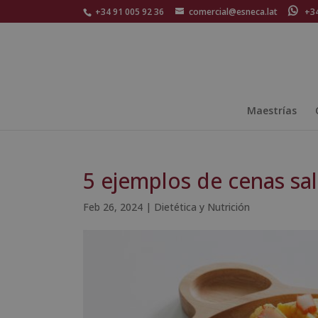
+34 91 005 92 36
comercial@esneca.lat
+34 
Maestrías
5 ejemplos de cenas sa
Feb 26, 2024
|
Dietética y Nutrición