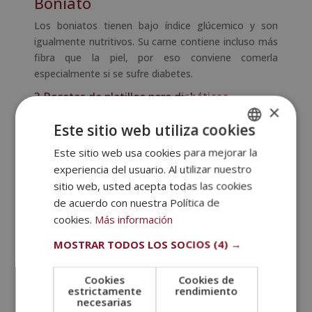
Boniato
Los boniatos tienen bajo índice glúcemico y son
igualmente nutritivos. Su carne contiene incluso más
fibra que la piel, por eso conviene comerla
especialmente si se sufre diabetes.
3 Recetas de platillos para diabéticos
×
Llevar un plan
alimenticio diabético
no significa
Este sitio web utiliza cookies
sufrir y pasar hambre, además siempre es
mejor cuando se tiene un recetario fácil y rico. Por
Este sitio web usa cookies para mejorar la
SPANISH
esta razón, te damos algunas ideas de cómo
experiencia del usuario. Al utilizar nuestro
preparar
comida para diabéticos
. Son platos
PORTUGUESE
sitio web, usted acepta todas las cookies
rápidos de hacer, que puedes incluir en tu dieta y con
de acuerdo con nuestra Política de
los que no afectarás tu salud. ¡Toma nota!
cookies.
Más información
Aguacate con gambas
MOSTRAR TODOS LOS SOCIOS
(4) →
Ingredientes
Cookies
Cookies de
4 aguacates maduros.
estrictamente
rendimiento
250 gramos de gambas peladas.
necesarias