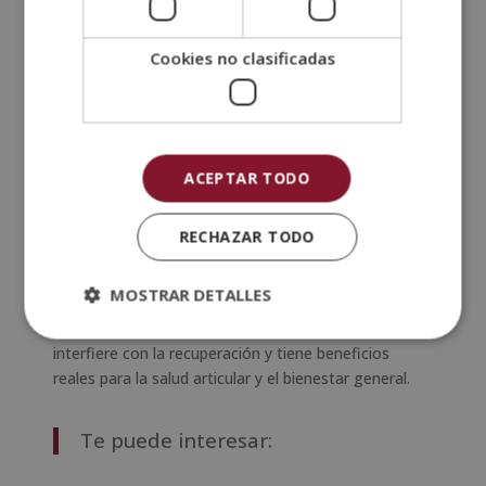
imprescindibles. Entrenar 6 días seguidos sin
controlar la fatiga lleva al sobreentrenamiento más
Cookies no clasificadas
rápido que en etapas anteriores.
¿Y entrenar 7 días a la semana?
Entrenar todos los días no es recomendable
para la mayoría de personas
, salvo que las
ACEPTAR TODO
sesiones sean de baja intensidad o se alterne entre
tipos de entrenamiento muy diferentes. El descanso
RECHAZAR TODO
no es opcional: es parte del proceso de mejora.
Si sientes que necesitas moverte todos los días,
MOSTRAR DETALLES
puedes incluir sesiones de movilidad, estiramientos o
caminatas activas en los días de descanso. Eso no
interfiere con la recuperación y tiene beneficios
reales para la salud articular y el bienestar general.
Te puede interesar: