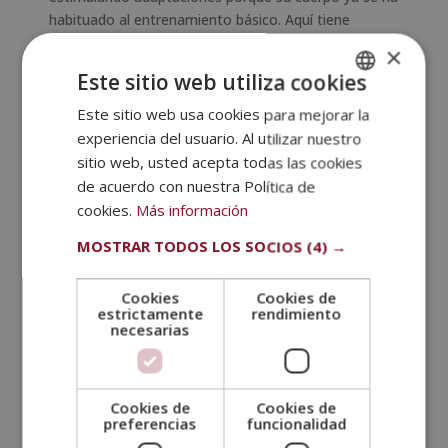
habituado al entrenamiento básico. Aquí tiene
sentido empezar a
dividir el trabajo por grupos
×
musculares o por patrones de movimiento.
Este sitio web utiliza cookies
Con 4 días, puedes estructurar una rutina superior-
Este sitio web usa cookies para mejorar la
SPANISH
inferior o una push-pull-legs simplificada. Con 5 días,
experiencia del usuario. Al utilizar nuestro
PORTUGUESE
puedes añadir una sesión extra para los grupos
sitio web, usted acepta todas las cookies
musculares que más quieras desarrollar o para
de acuerdo con nuestra Política de
trabajo cardiovascular específico.
cookies.
Más información
Nivel avanzado: 5 o 6 días con
MOSTRAR TODOS LOS SOCIOS
(4) →
gestión cuidadosa de la fatiga
Los avanzados necesitan más frecuencia y volumen
Cookies
Cookies de
porque el margen de mejora es menor y el cuerpo
estrictamente
rendimiento
necesarias
responde solo a estímulos más intensos y
específicos. Pero también necesitan
gestionar
mejor la fatiga acumulada
.
Cookies de
Cookies de
En este nivel, las semanas de descarga planificadas
preferencias
funcionalidad
(con menor volumen e intensidad) son