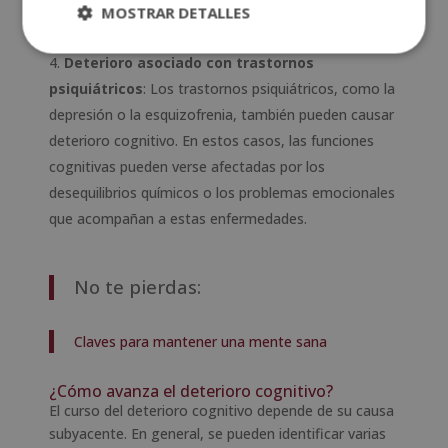
lesiones cerebrales traumáticas o enfermedades
MOSTRAR DETALLES
infecciosas (como el VIH o la enfermedad de Lyme).
Deterioro asociado con trastornos
psiquiátricos
: Los trastornos psiquiátricos, como la
depresión o la esquizofrenia, también pueden causar
deterioro cognitivo. En estos casos, las funciones
cognitivas pueden verse afectadas por los
desequilibrios químicos o los problemas emocionales
que acompañan a estas enfermedades.
No te pierdas:
Claves para mantener una mente sana
¿Cómo avanza el deterioro cognitivo?
El curso del deterioro cognitivo depende de su causa
subyacente. En general, se pueden identificar varias