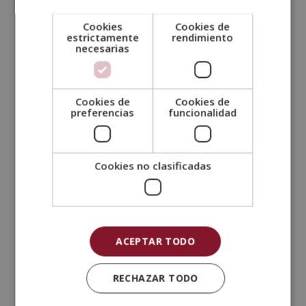
disminución leve en la memoria o en otras áreas
Cookies
Cookies de
cognitivas. Las personas con DCL todavía pueden
estrictamente
rendimiento
llevar una vida independiente, pero notan que
necesarias
algunas actividades diarias son más difíciles. Aunque
no siempre, el DCL puede progresar a demencia o
Alzheimer.
Cookies de
Cookies de
preferencias
funcionalidad
Deterioro relacionado a demencia
: La
demencia es una categoría amplia que incluye varias
enfermedades, como el Alzheimer, la demencia
Cookies no clasificadas
vascular y la demencia por cuerpos de Lewy. Aquí, el
deterioro cognitivo es severo, afectando
gravemente las habilidades cotidianas y la calidad de
vida.
ACEPTAR TODO
Deterioro secundario a otras condiciones
médicas
: A veces, el deterioro cognitivo es un
RECHAZAR TODO
síntoma de otras enfermedades, como accidentes
cerebrovasculares, enfermedades cardiovasculares,