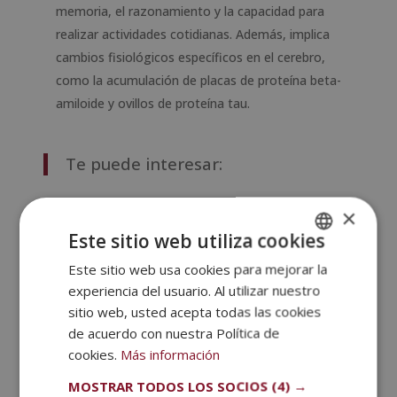
memoria, el razonamiento y la capacidad para
realizar actividades cotidianas. Además, implica
cambios fisiológicos específicos en el cerebro,
como la acumulación de placas de proteína beta-
amiloide y ovillos de proteína tau.
Te puede interesar:
Demencia senil, ¿cómo se presenta esta
×
disfunción?
Este sitio web utiliza cookies
Este sitio web usa cookies para mejorar la
SPANISH
¿Cuáles son los tipos de deterioro cognitivo?
experiencia del usuario. Al utilizar nuestro
El deterioro puede presentarse en diferentes formas,
PORTUGUESE
sitio web, usted acepta todas las cookies
dependiendo de las áreas del cerebro afectadas y de
de acuerdo con nuestra Política de
las causas subyacentes. Los principales tipos
cookies.
Más información
incluyen:
MOSTRAR TODOS LOS SOCIOS
(4) →
Deterioro leve (DCL)
: Este tipo implica una