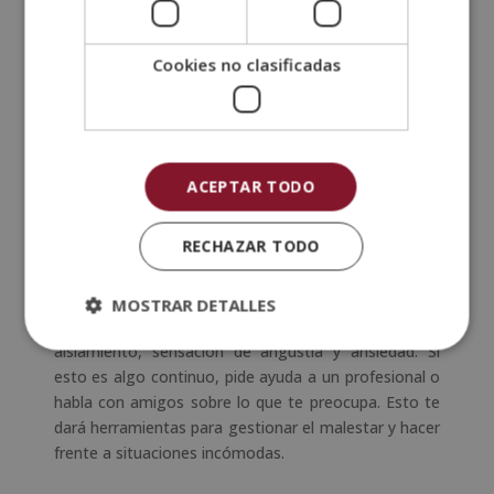
Duerme entre 10 a 8 horas
El ejercicio es básico para sentirnos bien, reducir el
Cookies no clasificadas
ritmo cardiaco y la tensión muscular. Sin embargo, la
dieta y un descanso reparador también son
fundamentales. Esto es así porque la ansiedad o la
depresión pueden generar problemas para conciliar el
sueño, y dormir mal hace que nos sintamos más
ACEPTAR TODO
cansados o irritados. Por ello, si tienes problemas de
insomnio, crea una rutina de sueño que te permita
RECHAZAR TODO
dormir mínimo 8 horas diarias.
Pide ayuda
MOSTRAR DETALLES
La falta de contacto social afecta y puede generar
aislamiento, sensación de angustia y ansiedad. Si
esto es algo continuo, pide ayuda a un profesional o
habla con amigos sobre lo que te preocupa. Esto te
dará herramientas para gestionar el malestar y hacer
frente a situaciones incómodas.