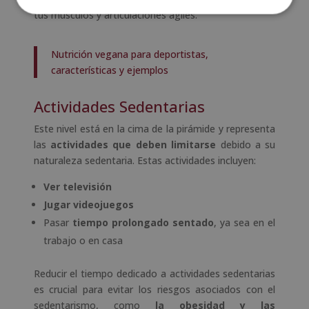
tus músculos y articulaciones ágiles.
Nutrición vegana para deportistas,
características y ejemplos
Actividades Sedentarias
Este nivel está en la cima de la pirámide y representa
las
actividades que deben limitarse
debido a su
naturaleza sedentaria. Estas actividades incluyen:
Ver televisión
Jugar videojuegos
Pasar
tiempo prolongado sentado
, ya sea en el
trabajo o en casa
Reducir el tiempo dedicado a actividades sedentarias
es crucial para evitar los riesgos asociados con el
sedentarismo, como
la obesidad y las