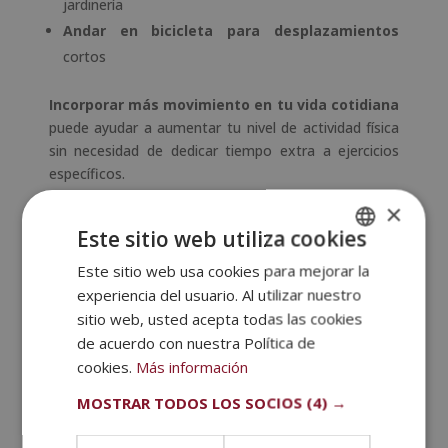
jardinería
Andar en bicicleta para desplazamientos
cortos
Incorporar más movimiento en tu vida cotidiana
puede ayudar a aumentar tu nivel de actividad física
sin necesidad de dedicar tiempo extra a ejercicios
específicos.
Actividades Aeróbicas y
×
Deportivas
Este sitio web utiliza cookies
Para este nivel, hay
actividades que aumentan tu
Este sitio web usa cookies para mejorar la
SPANISH
ritmo cardíaco
y mejoran tu salud cardiovascular.
experiencia del usuario. Al utilizar nuestro
PORTUGUESE
Algunas de estas actividades son:
sitio web, usted acepta todas las cookies
de acuerdo con nuestra Política de
Correr
o trotar
cookies.
Más información
Nadar
Bailar
MOSTRAR TODOS LOS SOCIOS
(4) →
Jugar deportes como
fútbol, baloncesto o tenis