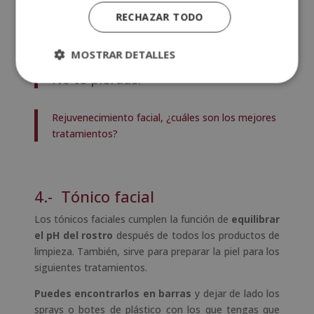
sensible, te recomendamos buscar uno que sus
RECHAZAR TODO
ingredientes sean suaves y especiales para tu tipo de
cara.
MOSTRAR DETALLES
No te pierdas:
Rejuvenecimiento facial, ¿cuáles son los mejores
tratamientos?
4.- Tónico facial
Los tónicos faciales cumplen la función de
equilibrar
el pH del rostro
después de todos los productos de
limpieza. También, sirve para preparar la piel para los
siguientes tratamientos.
Puedes encontrarlos en barras
y dejar de lado los
sprays o botes de plástico con los que tengas que